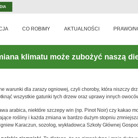
DIA
CJA
CO ROBIMY
AKTUALNOŚCI
PRAWO/N
iana klimatu może zubożyć naszą di
ne warunki dla zarazy ogniowej, czyli choroby, która niszczy d
tknąć wszystkie gatunki tych drzew oraz uprawy innych owocó
kawa arabica, niektóre szczepy win (np. Pinot Noir) czy kakao 
ające rośliny i każda zmiana w bardzo dużym stopniu zmniejsza 
igniew Karaczun, sozolog, wykładowca Szkoły Głównej Gospodar