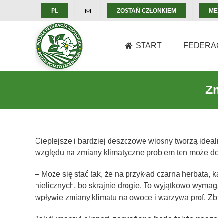
Skip
PL
ZOSTAŃ CZŁONKIEM
ME
to
content
START
FEDERA
Zm
Cieplejsze i bardziej deszczowe wiosny tworzą ideal
względu na zmiany klimatyczne problem ten może do
– Może się stać tak, że na przykład czarna herbata, 
nielicznych, bo skrajnie drogie. To wyjątkowo wymag
wpływie zmiany klimatu na owoce i warzywa prof. Zb