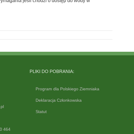
 wymagania jeśli chodzi o dostęp do wody w
PLIKI DO POBRANIA:
Program dla Polskiego Ziemniaka
Deklaracja Członkowska
pl
Statut
0 464