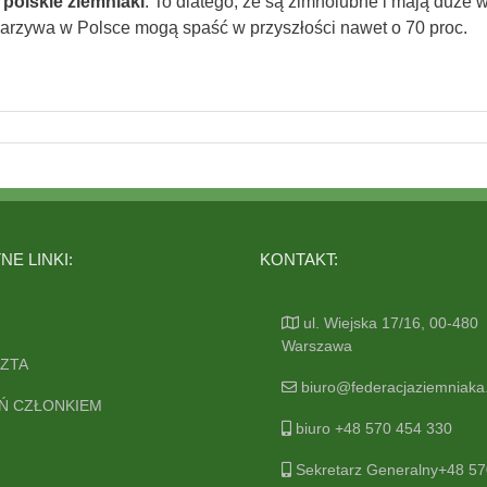
polskie ziemniaki
. To dlatego, że są zimnolubne i mają duże
warzywa w Polsce mogą spaść w przyszłości nawet o 70 proc.
E LINKI:
KONTAKT:
ul. Wiejska 17/16, 00-480
Warszawa
ZTA
biuro@federacjaziemniaka.
Ń CZŁONKIEM
biuro +48 570 454 330
Sekretarz Generalny+48 57