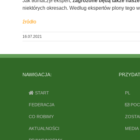
Jak tłumaczył ekspert,
zagrożone będą także nasze 
niektórych okresach. Według ekspertów plony tego 
źródło
16.07.2021
NAWIGACJA:
PRZYDATN
START
PL
FEDERACJA
POC
CO ROBIMY
ZOSTA
AKTUALNOŚCI
MEDIA