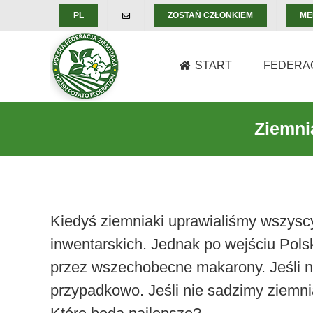
Skip
PL
ZOSTAŃ CZŁONKIEM
ME
to
content
START
FEDERA
Ziemni
Kiedyś ziemniaki uprawialiśmy wszysc
inwentarskich. Jednak po wejściu Polsk
przez wszechobecne makarony. Jeśli na
przypadkowo. Jeśli nie sadzimy ziemnia