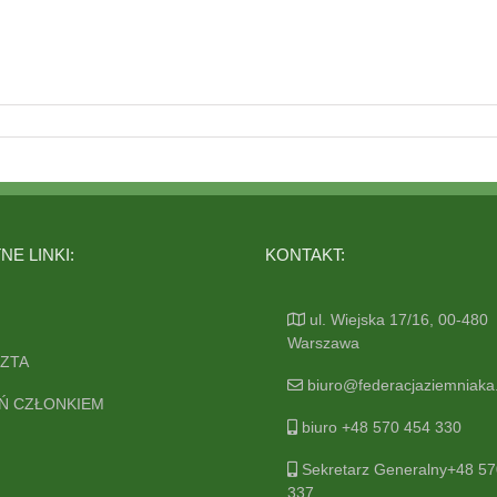
E LINKI:
KONTAKT:
ul. Wiejska 17/16, 00-480
Warszawa
ZTA
biuro@federacjaziemniaka.
Ń CZŁONKIEM
biuro +48 570 454 330
Sekretarz Generalny+48 57
337