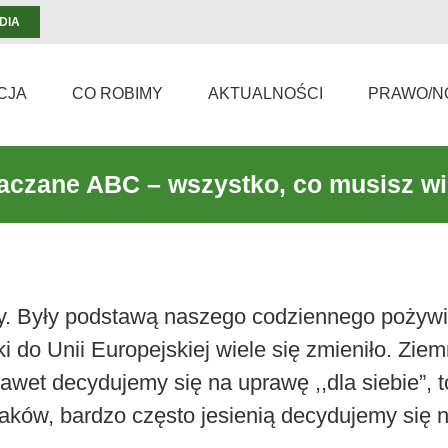
DIA
CJA
CO ROBIMY
AKTUALNOŚCI
PRAWO/N
aczane ABC – wszystko, co musisz wi
y. Były podstawą naszego codziennego pożywie
i do Unii Europejskiej wiele się zmieniło. Zie
wet decydujemy się na uprawę ,,dla siebie”, 
ków, bardzo często jesienią decydujemy się na