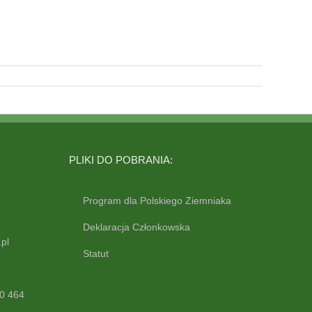
PLIKI DO POBRANIA:
Program dla Polskiego Ziemniaka
Deklaracja Członkowska
pl
Statut
0 464