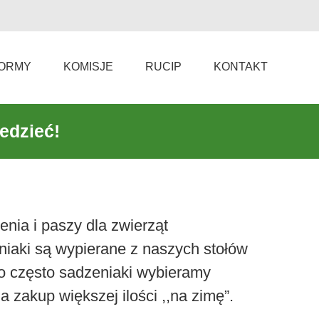
ORMY
KOMISJE
RUCIP
KONTAKT
edzieć!
nia i paszy dla zwierząt
mniaki są wypierane z naszych stołów
to często sadzeniaki wybieramy
 zakup większej ilości ,,na zimę”.