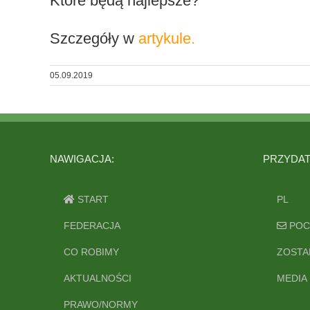
Które będą najlepsze?
Szczegóły w
artykule.
05.09.2019
NAWIGACJA:
PRZYDATN
START
PL
FEDERACJA
POC
CO ROBIMY
ZOSTA
AKTUALNOŚCI
MEDIA
PRAWO/NORMY