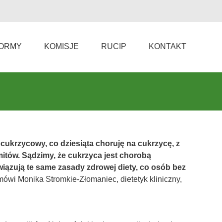
ORMY
KOMISJE
RUCIP
KONTAKT
cukrzycowy, co dziesiąta choruję na cukrzycę, z
mitów. Sądzimy, że cukrzyca jest chorobą
owiązują te same zasady zdrowej diety, co osób bez
mówi Monika Stromkie-Złomaniec, dietetyk kliniczny,