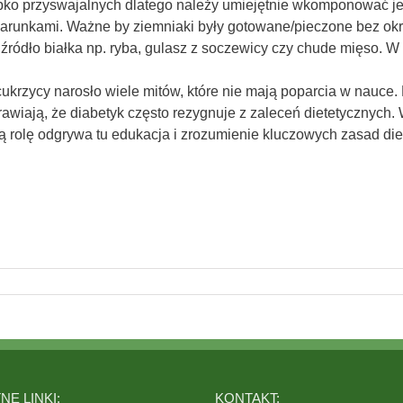
o przyswajalnych dlatego należy umiejętnie wkomponować je d
warunkami. Ważne by ziemniaki były gotowane/pieczone bez okra
ródło białka np. ryba, gulasz z soczewicy czy chude mięso. W 
cukrzycy narosło wiele mitów, które nie mają poparcia w nauce
iają, że diabetyk często rezygnuje z zaleceń dietetycznych. 
ną rolę odgrywa tu edukacja i zrozumienie kluczowych zasad di
E LINKI:
KONTAKT: