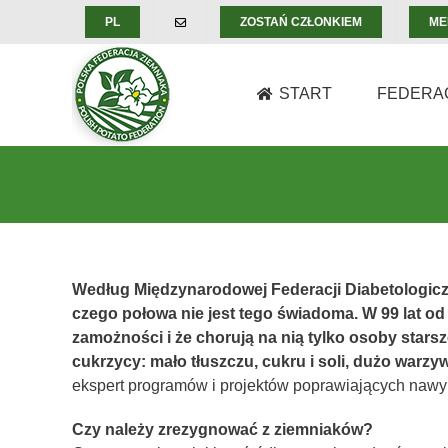
Skip
PL
ZOSTAŃ CZŁONKIEM
ME
to
content
START
FEDERA
Według Międzynarodowej Federacji Diabetologiczne
czego połowa nie jest tego świadoma. W 99 lat od 
zamożności i że chorują na nią tylko osoby starsz
cukrzycy: mało tłuszczu, cukru i soli, dużo warz
ekspert programów i projektów poprawiających nawy
Czy należy zrezygnować z ziemniaków?