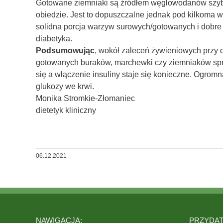
Gotowane ziemniaki są źródłem węglowodanów szybk
obiedzie. Jest to dopuszczalne jednak pod kilkoma 
solidna porcja warzyw surowych/gotowanych i dobre ź
diabetyka.
Podsumowując
, wokół zaleceń żywieniowych przy 
gotowanych buraków, marchewki czy ziemniaków spraw
się a włączenie insuliny staje się konieczne. Ogrom
glukozy we krwi.
Monika Stromkie-Złomaniec
dietetyk kliniczny
06.12.2021
NAWIGACJA:
PRZYDATN