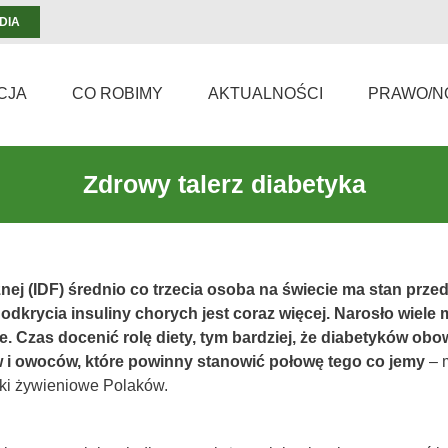
DIA
CJA
CO ROBIMY
AKTUALNOŚCI
PRAWO/N
Zdrowy talerz diabetyka
j (IDF) średnio co trzecia osoba na świecie ma stan przed
odkrycia insuliny chorych jest coraz więcej. Narosło wiele 
e. Czas docenić rolę diety, tym bardziej, że diabetyków ob
yw i owoców, które powinny stanowić połowę tego co jemy
– 
ki żywieniowe Polaków.