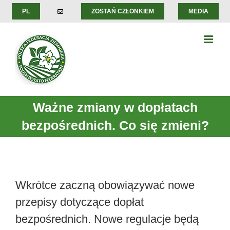
Skip
PL
ZOSTAŃ CZŁONKIEM
MEDIA
to
content
Ważne zmiany w dopłatach
bezpośrednich. Co się zmieni?
Wkrótce zaczną obowiązywać nowe
przepisy dotyczące dopłat
bezpośrednich. Nowe regulacje będą