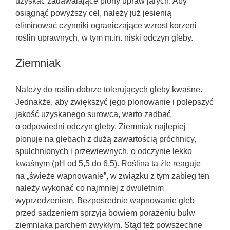
uzyskać zadawalające plony upraw jarych. Aby
osiągnąć powyższy cel, należy już jesienią
eliminować czynniki ograniczające wzrost korzeni
roślin uprawnych, w tym m.in. niski odczyn gleby.
Ziemniak
Należy do roślin dobrze tolerujących gleby kwaśne.
Jednakże, aby zwiększyć jego plonowanie i polepszyć
jakość uzyskanego surowca, warto zadbać
o odpowiedni odczyn gleby. Ziemniak najlepiej
plonuje na glebach z dużą zawartością próchnicy,
spulchnionych i przewiewnych, o odczynie lekko
kwaśnym (pH od 5,5 do 6,5). Roślina ta źle reaguje
na „świeże wapnowanie”, w związku z tym zabieg ten
należy wykonać co najmniej z dwuletnim
wyprzedzeniem. Bezpośrednie wapnowanie gleb
przed sadzeniem sprzyja bowiem porażeniu bulw
ziemniaka parchem zwykłym. Stąd też powszechne