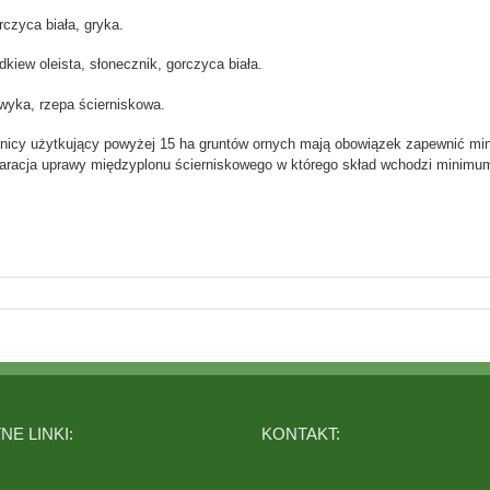
orczyca biała, gryka.
kiew oleista, słonecznik, gorczyca biała.
 wyka, rzepa ścierniskowa.
olnicy użytkujący powyżej 15 ha gruntów ornych mają obowiązek zapewnić mi
aracja uprawy międzyplonu ścierniskowego w którego skład wchodzi minimum 
E LINKI:
KONTAKT: