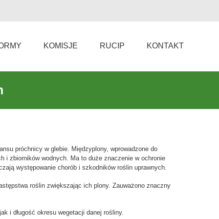
ORMY
KOMISJE
RUCIP
KONTAKT
h
ilansu próchnicy w glebie. Międzyplony, wprowadzone do
h i zbiorników wodnych. Ma to duże znaczenie w ochronie
niczają występowanie chorób i szkodników roślin uprawnych.
astępstwa roślin zwiększając ich plony. Zauważono znaczny
 i długość okresu wegetacji danej rośliny.