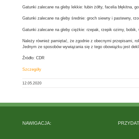
Gatunki zalecane na gleby lekkie: łubin żółty, facelia błękitna, g
Gatunki zalecane na gleby średnie: groch siewny i pastewny, rzod
Gatunki zalecane na gleby ciężkie: rzepak, rzepik ozimy, bobik,
Należy również pamiętać, że zgodnie z obecnymi przepisami, r
Jednym ze sposobów wywiązania się z tego obowiązku jest dekl
Źródło: CDR
Szczegóły
12.05.2020
NAWIGACJA:
PRZYDATN