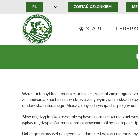
Skip
PL
ZOSTAŃ CZŁONKIEM
ME
to
content
START
FEDERA
Wzrost intensyfikacji produkcji rolniczej, specjalizacja, ogra
zmianowania zapobiegają w okresie zimy wymywaniu składników 
środowiska naturalnego. Międzyplony odgrywają dużą rolę w ochro
Siew międzyplonów korzystnie wpływa na zmniejszenie zachwasz
wpływ międzyplonów na poziom plonowania rośliny następczej tj
Dobór gatunków wchodzących w skład międzyplonu nie może być p