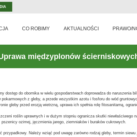
DIA
CJA
CO ROBIMY
AKTUALNOŚCI
PRAWO/N
Uprawa międzyplonów ścierniskowyc
niczony dostęp do obornika w wielu gospodarstwach doprowadza do naruszenia b
pokarmowych z gleby, a przede wszystkim azotu i fosforu do wód gruntowyc
nie gleby przed erozją wietrzną, uprawa ich spełnia rolę fitosanitarną, ogra
czeni roślin uprawnych i w dużym stopniu ogranicza skutki niewłaściwego n
. pszenicy ozimej, jęczmienia jarego, ziemniaków i buraków cukrowych.
rzypadkowy. Należy wziąć pod uwagę zarówno rodzaj gleby, termin siewu jak