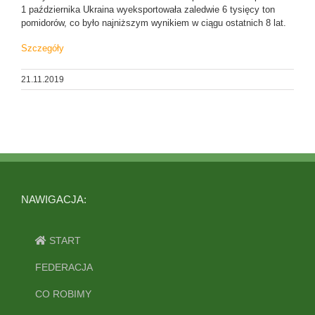
1 października Ukraina wyeksportowała zaledwie 6 tysięcy ton
pomidorów, co było najniższym wynikiem w ciągu ostatnich 8 lat.
Szczegóły
21.11.2019
NAWIGACJA:
START
FEDERACJA
CO ROBIMY