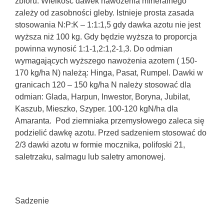
zbioru. Wielkość dawek nawożenia mineralnego
zależy od zasobności gleby. Istnieje prosta zasada
stosowania N:P:K – 1:1:1,5 gdy dawka azotu nie jest
wyższa niż 100 kg. Gdy będzie wyższa to proporcja
powinna wynosić 1:1-1,2:1,2-1,3. Do odmian
wymagających wyższego nawożenia azotem ( 150-
170 kg/ha N) należą: Hinga, Pasat, Rumpel. Dawki w
granicach 120 – 150 kg/ha N należy stosować dla
odmian: Glada, Harpun, Inwestor, Boryna, Jubilat,
Kaszub, Mieszko, Szyper. 100-120 kgN/ha dla
Amaranta. Pod ziemniaka przemysłowego zaleca się
podzielić dawkę azotu. Przed sadzeniem stosować do
2/3 dawki azotu w formie mocznika, polifoski 21,
saletrzaku, salmagu lub saletry amonowej.
Sadzenie