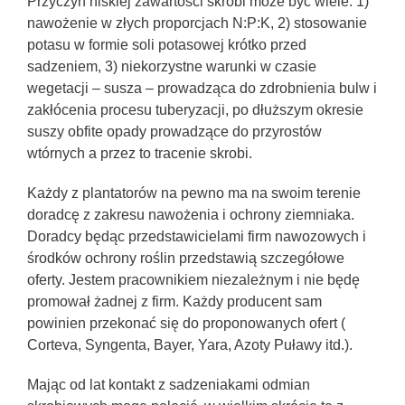
Przyczyn niskiej zawartości skrobi może być wiele: 1)
nawożenie w złych proporcjach N:P:K, 2) stosowanie
potasu w formie soli potasowej krótko przed
sadzeniem, 3) niekorzystne warunki w czasie
wegetacji – susza – prowadząca do zdrobnienia bulw i
zakłócenia procesu tuberyzacji, po dłuższym okresie
suszy obfite opady prowadzące do przyrostów
wtórnych a przez to tracenie skrobi.
Każdy z plantatorów na pewno ma na swoim terenie
doradcę z zakresu nawożenia i ochrony ziemniaka.
Doradcy będąc przedstawicielami firm nawozowych i
środków ochrony roślin przedstawią szczegółowe
oferty. Jestem pracownikiem niezależnym i nie będę
promował żadnej z firm. Każdy producent sam
powinien przekonać się do proponowanych ofert (
Corteva, Syngenta, Bayer, Yara, Azoty Puławy itd.).
Mając od lat kontakt z sadzeniakami odmian