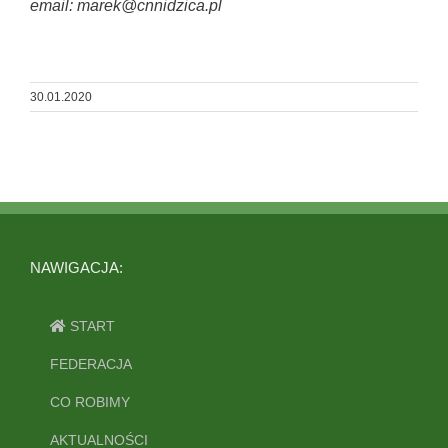
email: marek@cnnidzica.pl
30.01.2020
NAWIGACJA:
START
FEDERACJA
CO ROBIMY
AKTUALNOŚCI