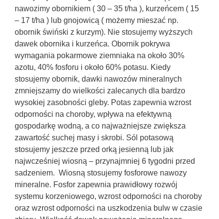
nawozimy obornikiem ( 30 – 35 t/ha ), kurzeńcem ( 15
– 17 t/ha ) lub gnojowicą ( możemy mieszać np.
obornik świński z kurzym). Nie stosujemy wyższych
dawek obornika i kurzeńca. Obornik pokrywa
wymagania pokarmowe ziemniaka na około 30%
azotu, 40% fosforu i około 60% potasu. Kiedy
stosujemy obornik, dawki nawozów mineralnych
zmniejszamy do wielkości zalecanych dla bardzo
wysokiej zasobności gleby. Potas zapewnia wzrost
odporności na choroby, wpływa na efektywną
gospodarkę wodną, a co najważniejsze zwiększa
zawartość suchej masy i skrobi. Sól potasową
stosujemy jeszcze przed orką jesienną lub jak
najwcześniej wiosną – przynajmniej 6 tygodni przed
sadzeniem. Wiosną stosujemy fosforowe nawozy
mineralne. Fosfor zapewnia prawidłowy rozwój
systemu korzeniowego, wzrost odporności na choroby
oraz wzrost odporności na uszkodzenia bulw w czasie