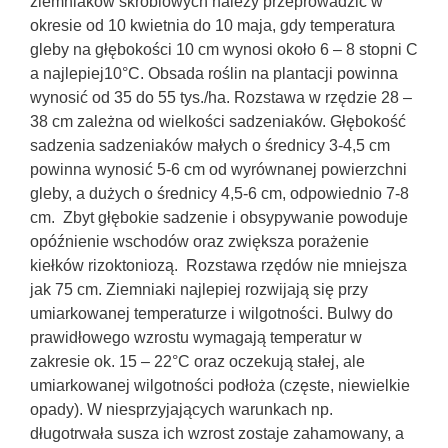
ziemniaków skrobiowych należy przeprowadzić w
okresie od 10 kwietnia do 10 maja, gdy temperatura
gleby na głębokości 10 cm wynosi około 6 – 8 stopni C
a najlepiej10°C. Obsada roślin na plantacji powinna
wynosić od 35 do 55 tys./ha. Rozstawa w rzędzie 28 –
38 cm zależna od wielkości sadzeniaków. Głębokość
sadzenia sadzeniaków małych o średnicy 3-4,5 cm
powinna wynosić 5-6 cm od wyrównanej powierzchni
gleby, a dużych o średnicy 4,5-6 cm, odpowiednio 7-8
cm. Zbyt głębokie sadzenie i obsypywanie powoduje
opóźnienie wschodów oraz zwiększa porażenie
kiełków rizoktoniozą. Rozstawa rzędów nie mniejsza
jak 75 cm. Ziemniaki najlepiej rozwijają się przy
umiarkowanej temperaturze i wilgotności. Bulwy do
prawidłowego wzrostu wymagają temperatur w
zakresie ok. 15 – 22°C oraz oczekują stałej, ale
umiarkowanej wilgotności podłoża (częste, niewielkie
opady). W niesprzyjających warunkach np.
długotrwała susza ich wzrost zostaje zahamowany, a