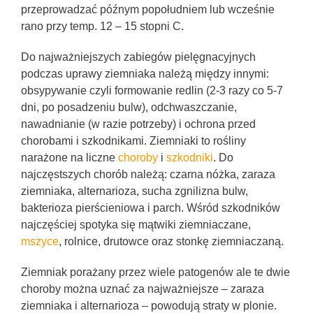
przeprowadzać późnym popołudniem lub wcześnie
rano przy temp. 12 – 15 stopni C.
Do najważniejszych zabiegów pielęgnacyjnych
podczas uprawy ziemniaka należą między innymi:
obsypywanie czyli formowanie redlin (2-3 razy co 5-7
dni, po posadzeniu bulw), odchwaszczanie,
nawadnianie (w razie potrzeby) i ochrona przed
chorobami i szkodnikami. Ziemniaki to rośliny
narażone na liczne
choroby
i
szkodniki
. Do
najczęstszych chorób należą: czarna nóżka, zaraza
ziemniaka, alternarioza, sucha zgnilizna bulw,
bakterioza pierścieniowa i parch. Wśród szkodników
najczęściej spotyka się mątwiki ziemniaczane,
mszyce
, rolnice, drutowce oraz stonkę ziemniaczaną.
Ziemniak porażany przez wiele patogenów ale te dwie
choroby można uznać za najważniejsze – zaraza
ziemniaka i alternarioza – powodują straty w plonie.