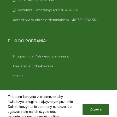
biuro +48 570 454 330
Sekretarz Generalny+48 570 464 337
doradztwo w obrocie ziemniakiem +48 730 332 561
PLIKI DO POBRANIA:
Program dla Polskiego Ziemniaka
Deklaracja Członkowska
Statut
Ta strona korzysta z ciasteczek aby
świadczyć usługi na najwyższym poziomie.
Dalsze korzystanie ze strony oznacza, że
Zgoda
zgadzasz się na ich użycie oraz
Copyright 2019 federacjaziemniaka.pl | All Rights Reserved | REGON:
akceptujesz postanowienia
polityki
383285879, NIP: 7010922549 KRS: 0000784487 | Realizacja: