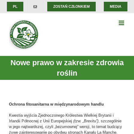
Skip
PL
ZOSTAŃ CZŁONKIEM
MEDIA
to
content
Nowe prawo w zakresie zdrowia
roślin
Ochrona fitosanitarna w międzynarodowym handlu
Kwestia wyjścia Zjednoczonego Królestwa Wielkiej Brytanii i
Irlandii Północnej z Unii Europejskiej
(tzw. „Brexitu”)
, szczególnie
w jego najtwardszej, czyli „bezumownej” wersji, to temat budzący
żywe zainteresowanie po obydwu stronach Kanału La Manche.