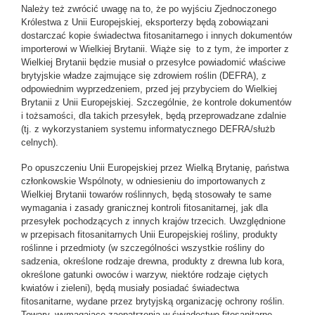
Należy też zwrócić uwagę na to, że po wyjściu Zjednoczonego
Królestwa z Unii Europejskiej, eksporterzy będą zobowiązani
dostarczać kopie świadectwa fitosanitarnego i innych dokumentów
importerowi w Wielkiej Brytanii. Wiąże się to z tym, że importer z
Wielkiej Brytanii będzie musiał o przesyłce powiadomić właściwe
brytyjskie władze zajmujące się zdrowiem roślin (DEFRA), z
odpowiednim wyprzedzeniem, przed jej przybyciem do Wielkiej
Brytanii z Unii Europejskiej. Szczególnie, że kontrole dokumentów
i tożsamości, dla takich przesyłek, będą przeprowadzane zdalnie
(tj. z wykorzystaniem systemu informatycznego DEFRA/służb
celnych).
Po opuszczeniu Unii Europejskiej przez Wielką Brytanię, państwa
członkowskie Wspólnoty, w odniesieniu do importowanych z
Wielkiej Brytanii towarów roślinnych, będą stosowały te same
wymagania i zasady granicznej kontroli fitosanitarnej, jak dla
przesyłek pochodzących z innych krajów trzecich. Uwzględnione
w przepisach fitosanitarnych Unii Europejskiej rośliny, produkty
roślinne i przedmioty (w szczególności wszystkie rośliny do
sadzenia, określone rodzaje drewna, produkty z drewna lub kora,
określone gatunki owoców i warzyw, niektóre rodzaje ciętych
kwiatów i zieleni), będą musiały posiadać świadectwa
fitosanitarne, wydane przez brytyjską organizację ochrony roślin.
Towary, wymagające zaopatrzenia w świadectwo fitosanitarne,