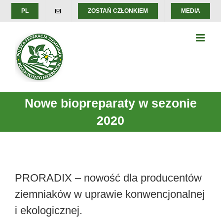
Skip
PL
ZOSTAŃ CZŁONKIEM
MEDIA
to
content
Nowe biopreparaty w sezonie
2020
PRORADIX – nowość dla producentów
ziemniaków w uprawie konwencjonalnej
i ekologicznej.