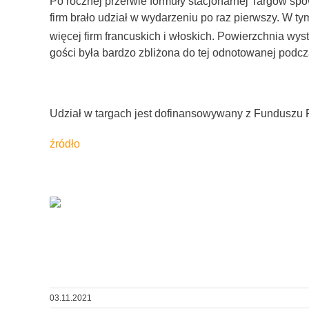
Po rocznej przerwie formuły stacjonarnej Targów 
firm brało udział w wydarzeniu po raz pierwszy. W t
więcej firm francuskich i włoskich. Powierzchnia wy
gości była bardzo zbliżona do tej odnotowanej podcz
Udział w targach jest dofinansowywany z Funduszu
źródło
03.11.2021