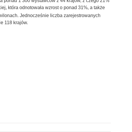
ła ponad 1 300 wystawców z 44 krajów, z czego 21%
iej, która odnotowała wzrost o ponad 31%, a także
ilonach. Jednocześnie liczba zarejestrowanych
ie 118 krajów.