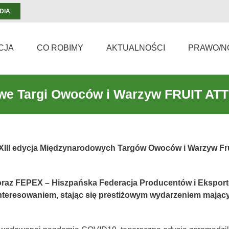
DIA
CJA
CO ROBIMY
AKTUALNOŚCI
PRAWO/N
we Targi Owoców i Warzyw FRUIT AT
 XIII edycja Międzynarodowych Targów Owoców i Warzyw Frui
e oraz FEPEX – Hiszpańska Federacja Producentów i Ekspor
ainteresowaniem, stając się prestiżowym wydarzeniem mają