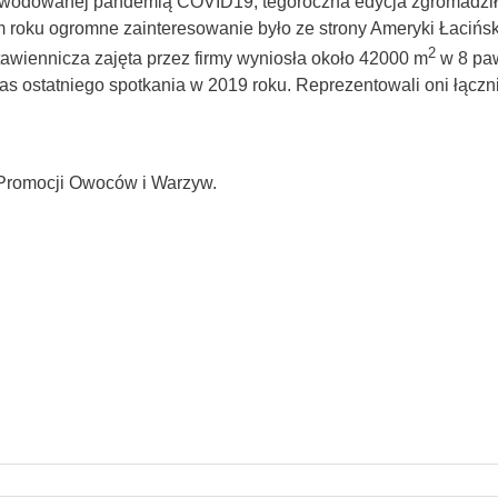
spowodowanej pandemią COVID19, tegoroczna edycja zgromadzi
ym roku ogromne zainteresowanie było ze strony Ameryki Łacińsk
2
stawiennicza zajęta przez firmy wyniosła około 42000 m
w 8 paw
as ostatniego spotkania w 2019 roku. Reprezentowali oni łączn
 Promocji Owoców i Warzyw.