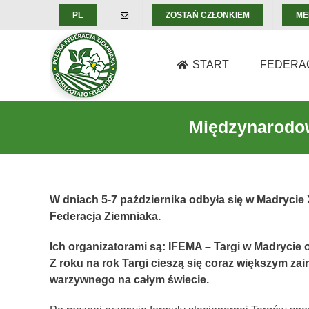
Skip
PL
ZOSTAŃ CZŁONKIEM
ME
to
content
START
FEDERA
Międzynarodo
W dniach 5-7 października odbyła się w Madrycie
Federacja Ziemniaka.
Ich organizatorami są: IFEMA – Targi w Madryci
Z roku na rok Targi cieszą się coraz większym z
warzywnego na całym świecie.