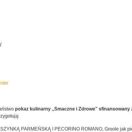
j
nter
Państwo
pokaz kulinarny „Smaczne i Zdrowe”
sfinansowany 
zygotują:
NKĄ PARMEŃSKĄ I PECORINO ROMANO, Groole jak pierogi 