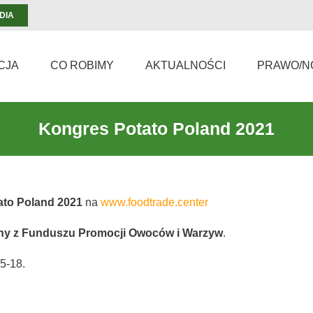
DIA
CJA
CO ROBIMY
AKTUALNOŚCI
PRAWO/N
Kongres Potato Poland 2021
to Poland 2021
na
www.foodtrade.center
any z Funduszu Promocji Owoców i Warzyw
.
5-18.