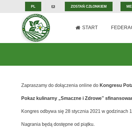
Skip
PL
ZOSTAŃ CZŁONKIEM
ME
to
content
START
FEDERA
Zapraszamy do dołączenia online do
Kongresu Pota
Pokaz kulinarny „Smaczne i Zdrowe” sfinansow
Kongres odbywa się 28 stycznia 2021 w godzinach 1
Nagrania będą dostępne od piątku.