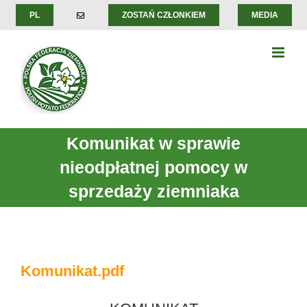
Skip
PL
ZOSTAŃ CZŁONKIEM
MEDIA
to
content
Komunikat w sprawie
nieodpłatnej pomocy w
sprzedaży ziemniaka
Komunikat.pdf