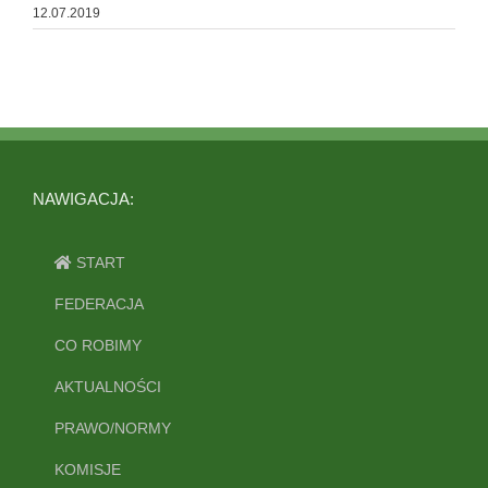
12.07.2019
NAWIGACJA:
START
FEDERACJA
CO ROBIMY
AKTUALNOŚCI
PRAWO/NORMY
KOMISJE