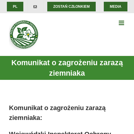
Skip
PL
ZOSTAŃ CZŁONKIEM
MEDIA
to
content
Komunikat o zagrożeniu zarazą
ziemniaka
Komunikat o zagrożeniu zarazą
ziemniaka: