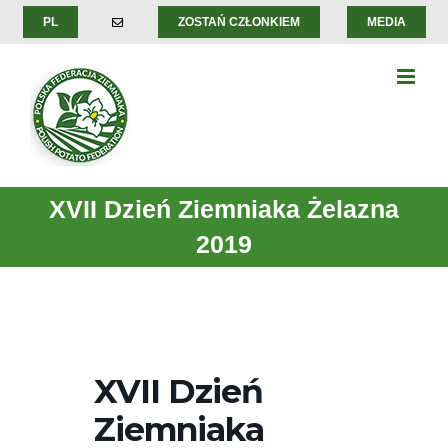
Skip
PL
ZOSTAŃ CZŁONKIEM
MEDIA
to
content
XVII Dzień Ziemniaka Żelazna
2019
XVII Dzień
Ziemniaka