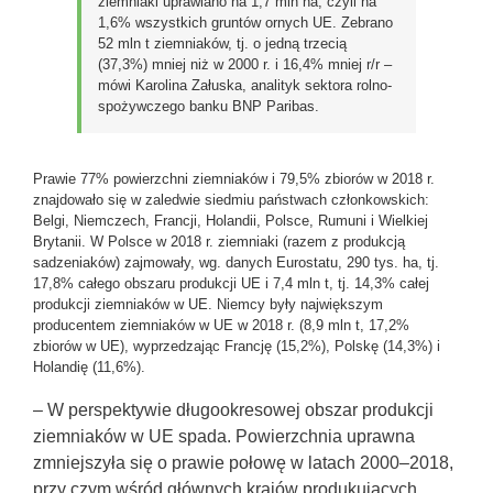
ziemniaki uprawiano na 1,7 mln ha, czyli na
1,6% wszystkich gruntów ornych UE. Zebrano
52 mln t ziemniaków, tj. o jedną trzecią
(37,3%) mniej niż w 2000 r. i 16,4% mniej r/r –
mówi Karolina Załuska, analityk sektora rolno-
spożywczego banku BNP Paribas.
Prawie 77% powierzchni ziemniaków i 79,5% zbiorów w 2018 r.
znajdowało się w zaledwie siedmiu państwach członkowskich:
Belgi, Niemczech, Francji, Holandii, Polsce, Rumuni i Wielkiej
Brytanii. W Polsce w 2018 r. ziemniaki (razem z produkcją
sadzeniaków) zajmowały, wg. danych Eurostatu, 290 tys. ha, tj.
17,8% całego obszaru produkcji UE i 7,4 mln t, tj. 14,3% całej
produkcji ziemniaków w UE. Niemcy były największym
producentem ziemniaków w UE w 2018 r. (8,9 mln t, 17,2%
zbiorów w UE), wyprzedzając Francję (15,2%), Polskę (14,3%) i
Holandię (11,6%).
– W perspektywie długookresowej obszar produkcji
ziemniaków w UE spada. Powierzchnia uprawna
zmniejszyła się o prawie połowę w latach 2000–2018,
przy czym wśród głównych krajów produkujących,