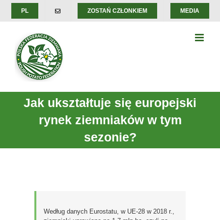
Skip
PL
ZOSTAŃ CZŁONKIEM
MEDIA
to
content
Jak ukształtuje się europejski
rynek ziemniaków w tym
sezonie?
Według danych Eurostatu, w UE-28 w 2018 r.,