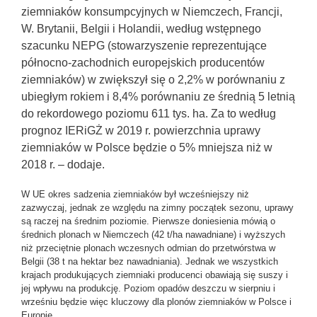
ziemniaków konsumpcyjnych w Niemczech, Francji,
W. Brytanii, Belgii i Holandii, według wstępnego
szacunku NEPG (stowarzyszenie reprezentujące
północno-zachodnich europejskich producentów
ziemniaków) w zwiększył się o 2,2% w porównaniu z
ubiegłym rokiem i 8,4% porównaniu ze średnią 5 letnią
do rekordowego poziomu 611 tys. ha. Za to według
prognoz IERiGŻ w 2019 r. powierzchnia uprawy
ziemniaków w Polsce będzie o 5% mniejsza niż w
2018 r. – dodaje.
W UE okres sadzenia ziemniaków był wcześniejszy niż
zazwyczaj, jednak ze względu na zimny początek sezonu, uprawy
są raczej na średnim poziomie. Pierwsze doniesienia mówią o
średnich plonach w Niemczech (42 t/ha nawadniane) i wyższych
niż przeciętnie plonach wczesnych odmian do przetwórstwa w
Belgii (38 t na hektar bez nawadniania). Jednak we wszystkich
krajach produkujących ziemniaki producenci obawiają się suszy i
jej wpływu na produkcję. Poziom opadów deszczu w sierpniu i
wrześniu będzie więc kluczowy dla plonów ziemniaków w Polsce i
Europie.