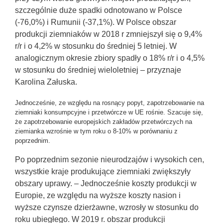
szczególnie duże spadki odnotowano w Polsce
(-76,0%) i Rumunii (-37,1%). W Polsce obszar
produkcji ziemniaków w 2018 r zmniejszył się o 9,4%
r/r i o 4,2% w stosunku do średniej 5 letniej. W
analogicznym okresie zbiory spadły o 18% r/r i o 4,5%
w stosunku do średniej wieloletniej – przyznaje
Karolina Załuska.
Jednocześnie, ze względu na rosnący popyt, zapotrzebowanie na
ziemniaki konsumpcyjne i przetwórcze w UE rośnie. Szacuje się,
że zapotrzebowanie europejskich zakładów przetwórczych na
ziemianka wzrośnie w tym roku o 8-10% w porównaniu z
poprzednim.
Po poprzednim sezonie nieurodzajów i wysokich cen,
wszystkie kraje produkujące ziemniaki zwiększyły
obszary uprawy. – Jednocześnie koszty produkcji w
Europie, ze względu na wyższe koszty nasion i
wyższe czynsze dzierżawne, wzrosły w stosunku do
roku ubiegłego. W 2019 r. obszar produkcji