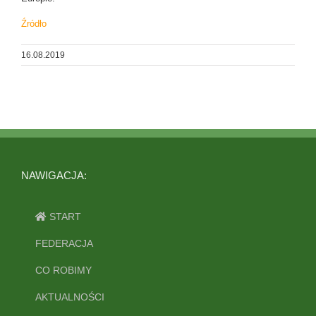
Źródło
16.08.2019
NAWIGACJA:
START
FEDERACJA
CO ROBIMY
AKTUALNOŚCI