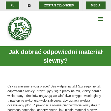
Skip
PL
ZOSTAŃ CZŁONKIEM
MEDIA
to
content
Jak dobrać odpowiedni materiał
siewny?
Czy szanujemy swoją pracę? Bez wątpienia tak! Szczególnie tak
odpowiedzą rolnicy utrzymujący się z pracy na roli, którzy bardzo
wiele pracy i środków angażują we właściwe przygotowanie gleby,
a następnie wykonują wiele zabiegów, aby uprawa wydała
oczekiwany plon. Z pewnością równie pieczołowicie korzystają z
bogatego potencjału genetycznego, jaki niesie materiał siewny.