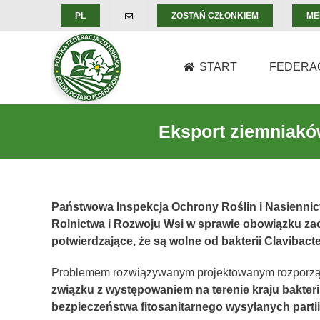
Skip
PL
ZOSTAŃ CZŁONKIEM
ME
to
content
START
FEDERA
Eksport ziemniaków
Państwowa Inspekcja Ochrony Roślin i Nasiennict
Rolnictwa i Rozwoju Wsi w sprawie obowiązku z
potwierdzające, że są wolne od bakterii Clavibac
Problemem rozwiązywanym projektowanym rozpor
związku z występowaniem na terenie kraju bakteri
bezpieczeństwa fitosanitarnego wysyłanych parti