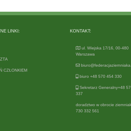
E LINKI:
KONTAKT:
ul. Wiejska 17/16, 00-480
Warszawa
ZTA
biuro@federacjaziemniaka.
Ń CZŁONKIEM
biuro +48 570 454 330
Sekretarz Generalny+48 57
337
doradztwo w obrocie ziemnia
730 332 561