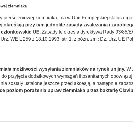
owej ziemniaka
zy pierścieniowej ziemniaka, ma w Unii Europejskiej status or
j określają przy tym jednolite zasady zwalczania i zapobiegan
 członkowskie UE.
Zasady te określa dyrektywa Rady 93/85/EW
z. WE L 259 z 18.10.1993, str. 1, z późn. zm.; Dz. Urz. UE Polsk
 miała możliwości wysyłania ziemniaków na rynek unijny.
W z
na do przyjęcia dodatkowych wymagań fitosanitarnych obowiązu
a zostały ustalone jeszcze przed akcesją, a następnie zaostrz
ce poziom porażenia upraw ziemniaka przez bakterię Clavib