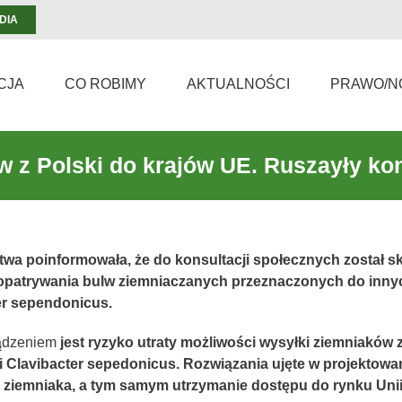
DIA
CJA
CO ROBIMY
AKTUALNOŚCI
PRAWO/N
 z Polski do krajów UE. Ruszayły ko
wa poinformowała, że do konsultacji społecznych został sk
aopatrywania bulw ziemniaczanych przeznaczonych do inn
ter sependonicus.
ządzeniem
jest ryzyko utraty możliwości wysyłki ziemniaków
i Clavibacter sepedonicus.
Rozwiązania ujęte w projektowa
i ziemniaka, a tym samym utrzymanie dostępu do rynku Unii