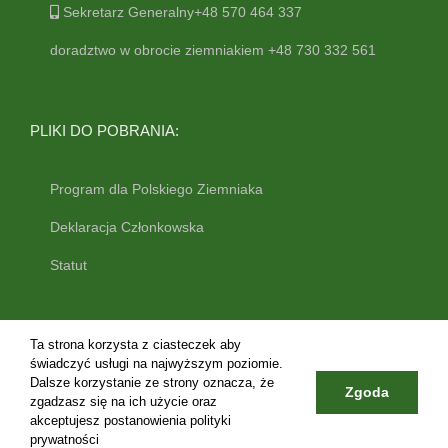
Sekretarz Generalny+48 570 464 337
doradztwo w obrocie ziemniakiem +48 730 332 561
PLIKI DO POBRANIA:
Program dla Polskiego Ziemniaka
Deklaracja Członkowska
Statut
Ta strona korzysta z ciasteczek aby
świadczyć usługi na najwyższym poziomie.
Dalsze korzystanie ze strony oznacza, że
Zgoda
zgadzasz się na ich użycie oraz
Copyright 2019 federacjaziemniaka.pl | All Rights Reserved | REGON:
akceptujesz postanowienia
polityki
383285879, NIP: 7010922549 KRS: 0000784487 | Realizacja:
prywatności
agencjawizerunku.pl |
Polityka prywatności