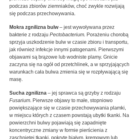
podczas zbiorów ziemniaków, choć zwykle rozwijają
się podczas przechowywania.
Mokra zgnilizna bulw
– jest wywoływana przez
bakterie z rodzaju
Pectobacterium.
Porażeniu chorobą
sprzyja uszkodzenie bulw w czasie zbioru i transportu,
jak również infekcje innymi patogenami. Pierwszymi
objawami są brązowe lub wodniste plamy. Gnicie
zaczyna się na ogół od przetchlinek, a w sprzyjających
warunkach cała bulwa zmienia się w rozpływającą się
masę.
Sucha zgnilizna
– jej sprawca są grzyby z rodzaju
Fusarium
. Pierwsze objawy to małe, stopniowo
powiększające się w czasie przechowywania plamki,
w miejscu których z czasem powstają ubytki tkanki. Na
powierzchni bulwy pojawiają się zapadnięte
koncentryczne zmiany w formie pierścienia z
zaschniętej tkanki, pokryte białym, kremowym lub