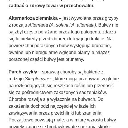
zadbać o zdrowy towar w przechowalni.
Alternarioza ziemniaka –
jest wywołana przez grzyby
z rodzaju
Alternaria (A. solani i A. alternata)
. Bulwy nie
są zbyt często porażane przez tego patogena, zdarza
się to niekiedy przed zbiorem lub w jego trakcie. Na
powierzchni porażonych bulw występują brunatne,
owalne lub nieregularne wgłębne plamy, a miąższ
porażonej części bulwy jest brunatny.
Parch zwykły
– sprawcą choroby są bakterie z
rodzaju
Streptomyces
, które mogą przebywać w glebie
na rozkładających się resztkach roślin lub przenosić
się za pośrednictwem zakażonych sadzeniaków.
Choroba rozwija się wyłącznie na bulwach. Do
zakażenia dochodzi najczęściej w fazie ich
zawiązywania przez przetchlinki lub zranienia.
Początkowo powstają małe, a w miarę wzrostu bulwy
powiększające się brodawkowate spękania skórki.