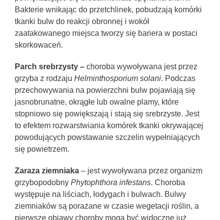
Bakterie wnikając do przetchlinek, pobudzają komórki
tkanki bulw do reakcji obronnej i wokół
zaatakowanego miejsca tworzy się bariera w postaci
skorkowaceń.
Parch srebrzysty –
choroba wywoływana jest przez
grzyba z rodzaju
Helminthosporium solani
. Podczas
przechowywania na powierzchni bulw pojawiają się
jasnobrunatne, okrągłe lub owalne plamy, które
stopniowo się powiększają i stają się srebrzyste. Jest
to efektem rozwarstwiania komórek tkanki okrywającej
powodujących powstawanie szczelin wypełniających
się powietrzem.
Zaraza ziemniaka
– jest wywoływana przez organizm
grzybopodobny
Phytophthora infestans
. Choroba
występuje na liściach, łodygach i bulwach. Bulwy
ziemniaków są porażane w czasie wegetacji roślin, a
pierwsze objawy choroby mogą być widoczne już