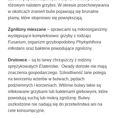
różowym nalotem grzybni. W okresie przechowywania
w okolicach zranień bulw pojawiają się brunatne
plamy, które stopniowo się powiększają.
Zgnilizny mieszane
– sprawcami są mikroorganizmy
występujące kompleksowo: grzyby z rodzaju
Fusarium
, organizm grzybopodobny
Phytophthora
infestans
oraz bakterie powodujące zgnilizny.
Drutowce
– są to larwy chrząszczy z rodziny
sprężykowatych
Elateridae.
Owady dorosłe nie mają
znaczenia gospodarczego. Szkodliwość larw polega
na tworzeniu wżerów w bulwach, pędach
podziemnych i korzeniach. Wtórnie bulwy takie są
infekowane grzybami lub bakteriami glebowymi, które
powodują suchą lub mokrą zgniliznę. Bulwy
uszkodzone nie nadają się do przetwórstwa ani na
cele konsumpcyjne.