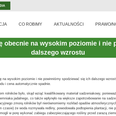
DIA
CJA
CO ROBIMY
AKTUALNOŚCI
PRAWO/N
ę obecnie na wysokim poziomie i nie 
dalszego wzrostu
ę na wysokim poziomie i nie powinniśmy spodziewać się ich dalszego wzrostu
du i cena automatycznie spadnie.
 rolników było, skąd wziąć kwalifikowany materiał sadzeniakowy, poniewa
emniaka jadalnego, co także wpłynęło na większe zapotrzebowanie na sadzen
acyjnego zmorą rolników był nierównomierny rozkład opadów atmosferycznyc
kim czasie) że woda rozmywała redliny, powodowała podtopienia plantacji, n
 nie mogli w porę wykonać zabiegu zabezpieczającego rośliny przed zarazą zi