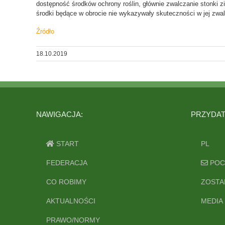
dostępność środków ochrony roślin, głównie zwalczanie stonki 
środki będące w obrocie nie wykazywały skuteczności w jej zwal
Źródło
18.10.2019
NAWIGACJA:
PRZYDATN
START
PL
FEDERACJA
POC
CO ROBIMY
ZOSTA
AKTUALNOŚCI
MEDIA
PRAWO/NORMY