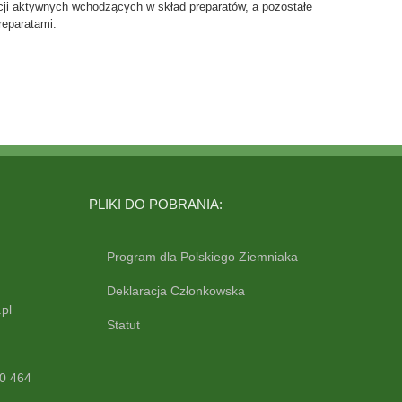
cji aktywnych wchodzących w skład preparatów, a pozostałe
reparatami.
PLIKI DO POBRANIA:
Program dla Polskiego Ziemniaka
Deklaracja Członkowska
pl
Statut
0 464