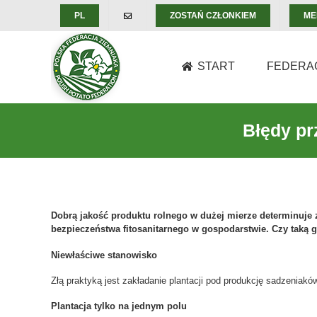
Skip
PL
ZOSTAŃ CZŁONKIEM
ME
to
content
START
FEDERA
Błędy pr
Dobrą jakość produktu rolnego w dużej mierze determinuje
bezpieczeństwa fitosanitarnego w gospodarstwie. Czy taką 
Niewłaściwe stanowisko
Złą praktyką jest zakładanie plantacji pod produkcję sadzeniaków 
Plantacja tylko na jednym polu