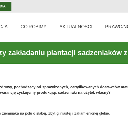
DIA
CJA
CO ROBIMY
AKTUALNOŚCI
PRAWO/N
zy zakładaniu plantacji sadzeniaków 
 zdrowy, pochodzący od sprawdzonych, certyfikowanych dostawców mate
gwarancję zyskujemy produkując sadzeniaki na użytek własny?
ziemniaka na polu o słabej, zbyt gliniastej i zakamienionej glebie.