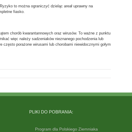
i. Ryzyko to można ograniczyć dzieląc areał uprawny na
mpletne fiasko.
 kątem chorób kwarantannowych oraz wirusów. To ważne z punktu
 Unikać więc należy sadzeniaków nieznanego pochodzenia lub
óre często porażone wirusami lub chorobami niewidocznymi gołym
PLIKI DO POBRANIA:
Program dla Polskiego Ziemniaka