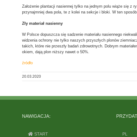
Założenie plantacji nasiennej tylko na jednym polu wiąże się z r
przynajmniej dwa pola, te z kolei na sekcje i bloki. W ten sposó
Zły materiał nasienny
W Polsce dopuszcza się sadzenie materiału nasiennego niekwal
widzenia ochrony nie tylko naszych przyszłych plonów ziemniac
takich, które nie przeszły badań zdrowotnych. Dobrym materiał
okiem, dają plon niższy nawet o 50%.
źródło
20.03.2020
NAWIGACJA:
PRZYDATN
START
PL