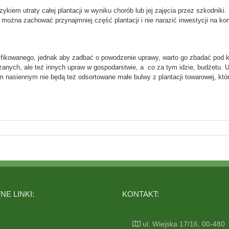
yzykiem utraty całej plantacji w wyniku chorób lub jej zajęcia przez szkodnik
b można zachować przynajmniej część plantacji i nie narazić inwestycji na ko
ifikowanego, jednak aby zadbać o powodzenie uprawy, warto go zbadać pod
zanych, ale też innych upraw w gospodarstwie, a co za tym idzie, budżetu.
em nasiennym nie będą też odsortowane małe bulwy z plantacji towarowej, kt
E LINKI:
KONTAKT:
ul. Wiejska 17/16, 00-480