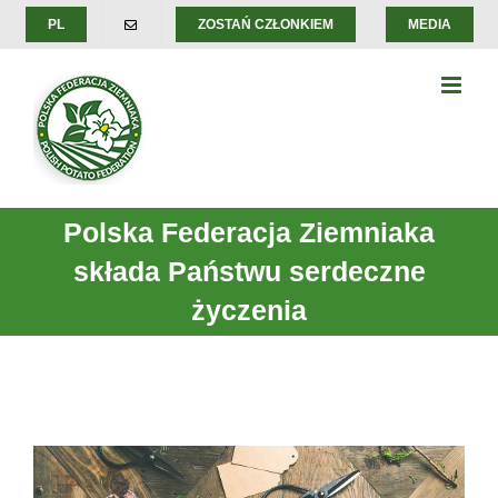
Skip
PL
ZOSTAŃ CZŁONKIEM
MEDIA
to
content
Polska Federacja Ziemniaka
składa Państwu serdeczne
życzenia