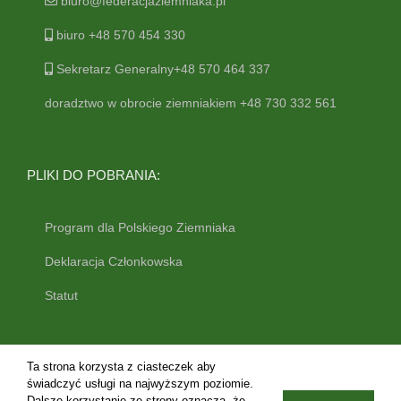
biuro@federacjaziemniaka.pl
biuro +48 570 454 330
Sekretarz Generalny+48 570 464 337
doradztwo w obrocie ziemniakiem +48 730 332 561
PLIKI DO POBRANIA:
Program dla Polskiego Ziemniaka
Deklaracja Członkowska
Statut
Ta strona korzysta z ciasteczek aby
świadczyć usługi na najwyższym poziomie.
Dalsze korzystanie ze strony oznacza, że